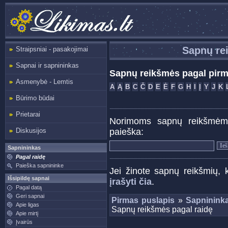
Sapnų re
Straipsniai - pasakojimai
Sapnai ir sapnininkas
Sapnų reikšmės pagal pirm
Asmenybė - Lemtis
A
Ą
B
C
Č
D
E
Ė
F
G
H
I
Į
Y
J
K
Būrimo būdai
Prietarai
Norimoms sapnų reikšmėms r
paieška:
Diskusijos
Sapnininkas
Pagal raidę
Paieška sapnininke
Jei žinote sapnų reikšmių, 
Išsipildę sapnai
įrašyti čia
.
Pagal datą
Geri sapnai
Pirmas puslapis
»
Sapnininka
Apie ligas
Sapnų reikšmės pagal raidę
Apie mirtį
Įvairūs