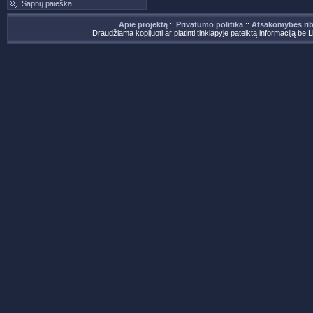
Sapnų paieška
Apie projektą
::
Privatumo politika
::
Atsakomybės ri
Draudžiama kopijuoti ar platinti tinklapyje pateiktą informaciją be 