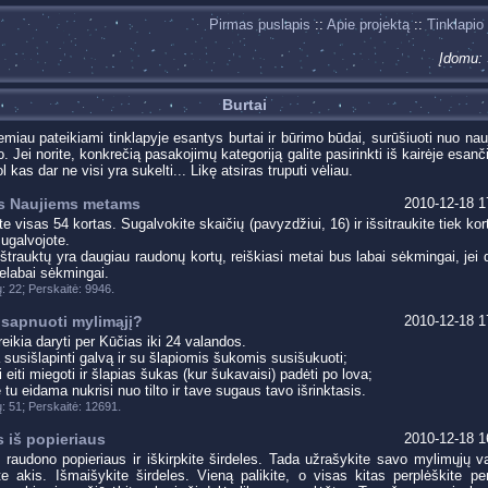
Pirmas puslapis
::
Apie projektą
::
Tinklapio
Įdomu:
Burtai
emiau pateikiami tinklapyje esantys burtai ir būrimo būdai, surūšiuoti nuo nauj
. Jei norite, konkrečią pasakojimų kategoriją galite pasirinkti iš kairėje esan
l kas dar ne visi yra sukelti... Likę atsiras truputi vėliau.
s Naujiems metams
2010-12-18 1
e visas 54 kortas. Sugalvokite skaičių (pavyzdžiui, 16) ir išsitraukite tiek kor
sugalvojote.
 ištrauktų yra daugiau raudonų kortų, reiškiasi metai bus labai sėkmingai, jei
nelabai sėkmingai.
;
.
: 22
Perskaitė: 9946
sapnuoti mylimąjį?
2010-12-18 1
reikia daryti per Kūčias iki 24 valandos.
a susišlapinti galvą ir su šlapiomis šukomis susišukuoti;
 eiti miegoti ir šlapias šukas (kur šukavaisi) padėti po lova;
tu eidama nukrisi nuo tilto ir tave sugaus tavo išrinktasis.
;
.
: 51
Perskaitė: 12691
s iš popieriaus
2010-12-18 1
 raudono popieriaus ir iškirpkite širdeles. Tada užrašykite savo mylimųjų va
ite akis. Išmaišykite širdeles. Vieną palikite, o visas kitas perplėškite pe