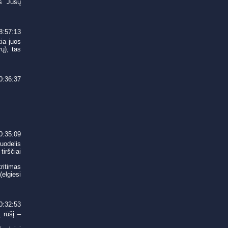
us Jūsų
8:57:13
kia juos
rų), tas
0:36:37
0:35:09
uodelis
tirščiai
ritimas
(elgiesi
0:32:53
 rūšį –