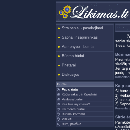
Straipsniai - pasakojimai
Ž
Sapnai ir sapnininkas
seniausio
Tiesa, ko
Asmenybė - Lemtis
Būrima
Būrimo būdai
Pasiimkit
skaičių 
Prietarai
Jei tarp
juodų - 
Diskusijos
Komentarų
Burtai
Kaip su
Pagal datą
Šį burtą 
Kūčių vakaro ir Kalėdiniai
1) Reiki
Vestuvių burtai
2) paskui
3) Sapne 
Kas bus mylimasis?
Komentarų
Kiti meilės burtai
Būrimai kortomis
Širdelė
Visi kiti
Paimkite
Burtų paieška
užsirišk