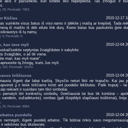
ite akis ir pažiūrėkite, kuri širdelė liko neperplėšta. Tas žmogus ir b
s.
;
.
: 39
Perskaitė: 7953
er Kūčias
2010-12-17 1
as surinkite visus batus iš viso namo ir įdėkite į maišą ar krepšelį. Tada rei
vieną iš maišto iš dėti eilute link durų. Kieno batas bus paskutinis (prie du
šsikraustys iš tų namų.
;
.
: 0
Perskaitė: 0
, kas tave myli
2010-12-04 2
uskaičiuokite septynias žvaigždutes ir sakykite:
os žvaigždės, o aš tik viena.
te man, kas myli mane“.
apnuosite tą žmogų, kuris Jus myli.
;
.
: 162
Perskaitė: 16153
 kavos tirščiuose
2010-12-04 2
iausia išgerti dar labai karštą. Skysčio neturi likti nė trupučio. Kai jau p
apversk jį ir leisk tirščiams kristi ant puodelio lėkštutės. Palik truputį – lai 
ip reikiant ir susidaro tam tikri simboliai.
k pamatyti itin konkrečių simbolių. Greičiausiai tai bus tik kontūrai – apsk
sandėris, sužadėtuvės), rombas (gali išsipildyti slapčiausi troškimai), linija 
.
;
.
: 25
Perskaitė: 8964
arbatos puodelis
2010-12-04 2
s nemėgsti, išgerk puodelį arbatos. Tik būtinai rinkis savo mėgstamiausią
i ir reikšmės bus tikslesnės.