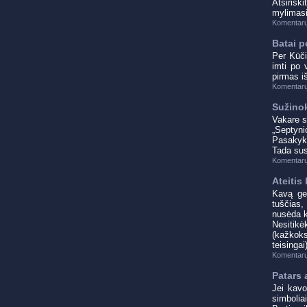
Atsirišk
mylimasi
Komentarų
Batai p
Per Kūči
imti po 
pirmas i
Komentarų
Sužinok
Vakare s
„Septyni
Pasakyki
Tada sus
Komentarų
Ateitis
Kavą ger
tuščias, 
nusėda ka
Nesitikė
(kažkoks 
teisingai)
Komentarų
Patars 
Jei kavo
simbolia