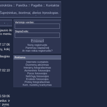
 struktūra
::
Paieška
::
Pagalba
::
Kontaktai
Sapnininkas
,
bioritmai
,
dienos horoskopas
.
Vartotojo vardas:
ausio iki
Slaptažodis:
čio meniu.
7:17:06
Noriu registruotis
Pamiršau slaptažodį
tų, kokį
Ar man reikia registruotis?
 daugiau
Reklama
Interneto svetainės
Duomenų atkūrimas
Interjerų fotografavimas
7:02:10
Asmeninės fotosesijos
Poros fotosesijos
Nėščiųjų fotosesijos
Erotinės fotosesijos
Prekių fotografavimas
Kom. nuotekų tvarkymas
6:59:06
rdus ir
r pusę.