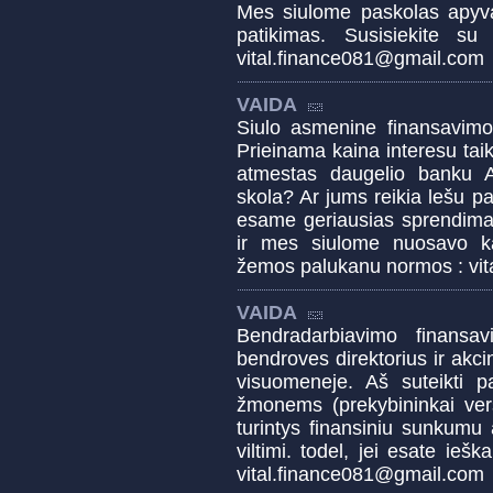
Mes siulome paskolas apyvar
patikimas. Susisiekite s
vital.finance081@gmail.com
VAIDA
Siulo asmenine finansavim
Prieinama kaina interesu ta
atmestas daugelio banku A
skola? Ar jums reikia lešu pa
esame geriausias sprendim
ir mes siulome nuosavo kap
žemos palukanu normos : vi
VAIDA
Bendradarbiavimo finansa
bendroves direktorius ir akci
visuomeneje. Aš suteikti p
žmonems (prekybininkai versl
turintys finansiniu sunkumu 
viltimi. todel, jei esate ieš
vital.finance081@gmail.com