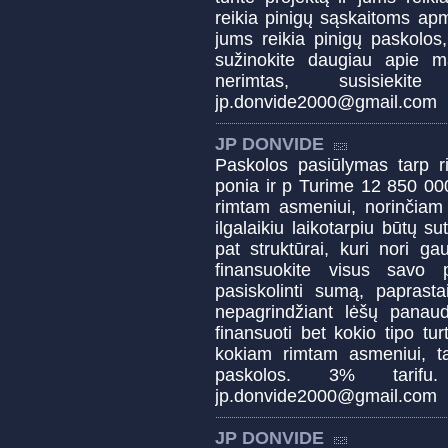
reikia pinigų sąskaitoms apmok
jums reikia pinigų paskolos
sužinokite daugiau apie 
nerimtas, susisie
jp.donvide2000@gmail.com
JP DONVIDE
Paskolos pasiūlymas tarp 
ponia ir p Turime 12 850 00
rimtam asmeniui, norinčiam p
ilgalaikiu laikotarpiu būtų s
pat struktūrai, kuri nori g
finansuokite visus savo 
pasiskolinti sumą, papras
nepagrindžiant lėšų panaud
finansuoti bet kokio tipo tu
kokiam rimtam asmeniui, tai
paskolos. 3% tarif
jp.donvide2000@gmail.com
JP DONVIDE