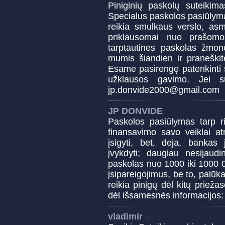
Piniginių paskolų suteiki
Specialus paskolos pasiūlym
reikia smulkaus verslo, asm
priklausomai nuo prašomo
tarptautines paskolas žmon
mumis šiandien ir praneškit
Esame pasirengę patenkinti 
užklausos gavimo. Jei su
jp.donvide2000@gmail.com
JP DONVIDE
Paskolos pasiūlymas tarp r
finansavimo savo veiklai atn
įsigyti, bet, deja, bankas
įvykdyti; daugiau nesijaudi
paskolas nuo 1000 iki 1000 0
įsipareigojimus, be to, pal
reikia pinigų dėl kitų priež
dėl išsamesnės informacijos
vladimir