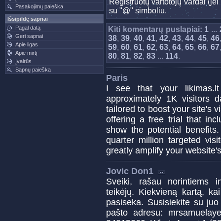
Registruotų vartotojų vardai (j
Pasakojimų paieška
su "@" simboliu.
Išsipildę sapnai
Pagal datą
Kiti komentarų puslapiai:
1
...
Geri sapnai
38
,
39
,
40
,
41
,
42
,
43
,
44
,
45
,
46
Apie ligas
59
,
60
,
61
,
62
,
63
,
64
,
65
,
66
,
67
Apie mirtį
80
,
81
,
82
,
83
...
114
.
Įvairūs
Sapnų paieška
Paris
I see that your likimas.
approximately 1K visitors d
tailored to boost your site's 
offering a free trial that in
show the potential benefits.
quarter million targeted vis
greatly amplify your website
Jovic Don1
Sveiki, rašau norintiems in
teikėjų. Kiekvieną kartą, k
pasiseka. Susisiekite su juo
pašto adresu: mrsamuelay