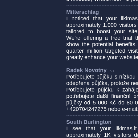
Mitterschlag
I noticed that your likima
approximately 1,000 visitors
tailored to boost your site'
We're offering a free trial 
show the potential benefits.
quarter million targeted vis
greatly enhance your website'
Radek Novotny
Potřebujete půjčku s nízko
odepřena půjčka, protože ne
Potřebujete půjčku k zahá
potřebujete další finanční 
půjčky od 5 000 Kč do 80 0
+420704247275 nebo e-mail
South Burlington
I see that your likimas.
approximately 1K visitors d