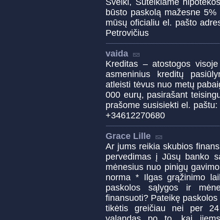
Sveiki, Suteikiame hipoteko
būsto paskolą mažesne 5% m
mūsų oficialiu el. pašto adr
Petrovičius
vaida
Kreditas – atostogos visoje
asmeninius kreditų pasiūl
atleisti tėvus nuo metų pabai
000 eurų, pasirašant teisin
prašome susisiekti el. pašt
+34612270680
Grace Lille
Ar jums reikia skubios finans
pervedimas į Jūsų banko są
mėnesius nuo pinigų gavimo
norma * Ilgas grąžinimo lai
paskolos sąlygos ir mėne
finansuoti? Pateikę paskolos
tikėtis greičiau nei per 
valandas po to, kai jiems 