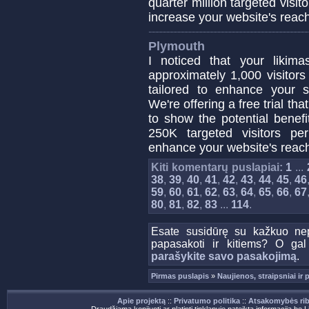
quarter million targeted visit
increase your website's reach
Plymouth
I noticed that your likim
approximately 1,000 visitors
tailored to enhance your site
We're offering a free trial th
to show the potential benefi
250K targeted visitors pe
enhance your website's rea
Kiti komentarų puslapiai:
1
...
38
,
39
,
40
,
41
,
42
,
43
,
44
,
45
,
46
59
,
60
,
61
,
62
,
63
,
64
,
65
,
66
,
67
80
,
81
,
82
,
83
...
114
.
Esate susidūrę su kažkuo nep
papasakoti ir kitiems? O gal
parašykite savo pasakojimą
.
Pirmas puslapis
»
Naujienos, straipsniai ir
Apie projektą
::
Privatumo politika
::
Atsakomybės ri