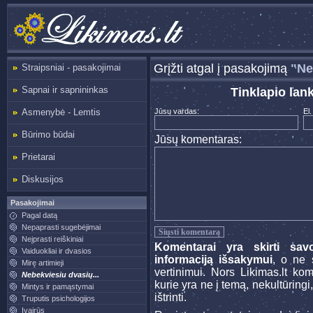
Grįžti atgal į pasakojimą
"Ne
Straipsniai - pasakojimai
Sapnai ir sapnininkas
Tinklapio lan
Asmenybė - Lemtis
Jūsų vardas:
El.
Būrimo būdai
Jūsų komentaras:
Prietarai
Diskusijos
Pasakojimai
Pagal datą
Nepaprasti sugebėjimai
Neįprasti reiškiniai
Komentarai yra skirti sav
Vaiduokliai ir dvasios
informaciją išsakymui
, o ne s
Mirę artimieji
vertinimui. Nors Likimas.lt ko
Nebekviesiu dvasių...
kurie yra ne į temą, nekultūringi
Mintys ir pamąstymai
ištrinti.
Truputis psichologijos
Įvairūs