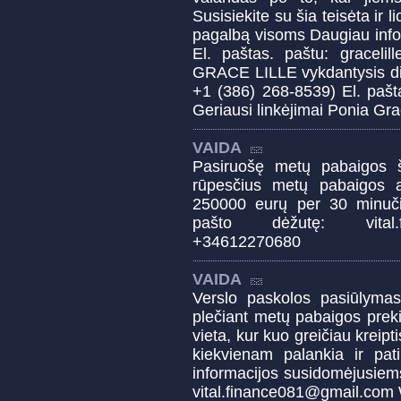
Susisiekite su šia teisėta ir l
pagalbą visoms Daugiau info
El. paštas. paštu: grace
GRACE LILLE vykdantysis dir
+1 (386) 268-8539) El. pašt
Geriausi linkėjimai Ponia Gra
VAIDA
Pasiruošę metų pabaigos š
rūpesčius metų pabaigos 
250000 eurų per 30 minučių
pašto dėžutę: vital.f
+34612270680
VAIDA
Verslo paskolos pasiūlymas
plečiant metų pabaigos prek
vieta, kur kuo greičiau kreip
kiekvienam palankia ir pa
informacijos susidomėjusiem
vital.finance081@gmail.co