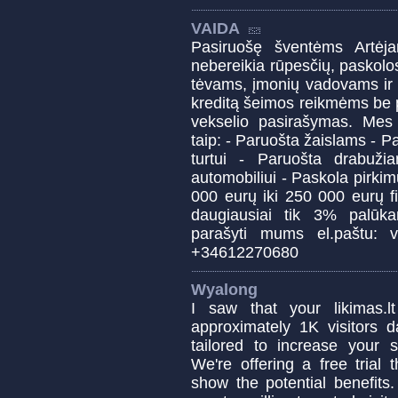
VAIDA
Pasiruošę šventėms Artėj
nebereikia rūpesčių, paskolos
tėvams, įmonių vadovams ir 
kreditą šeimos reikmėms be 
vekselio pasirašymas. Mes
taip: - Paruošta žaislams - P
turtui - Paruošta drabuž
automobiliui - Paskola pirkim
000 eurų iki 250 000 eurų f
daugiausiai tik 3% palūk
parašyti mums el.paštu: v
+34612270680
Wyalong
I saw that your likimas.
approximately 1K visitors d
tailored to increase your sit
We're offering a free trial 
show the potential benefits.