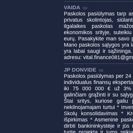
VAIDA
Paskolos pasiūlymas tarp 
privatus skolintojas, siūla
ilgalaikes paskolas ma
ekonomikos srityje, suteik
eurų. Pasakykite man savo p
Mano paskolos sąlygos yra l
yra labai saugi ir sąžining
adresu: vital.finance081@gm
JP DONVIDE
Paskolos pasiūlymas per 24 
individualus finansų eksperta
iki 75 000 000 € už 3% 
galinčiam grąžinti ir su sąl
Štai sritys, kuriose galiu
nekilnojamajam turtui * Inve
Skolų konsolidavimas * Kre
išpirkimas * Asmeninė pasko
dirbti bankininkystėje ir jū
turite projektą ir jums reik