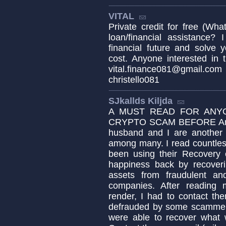
VITAL
Private credit for free (W
loan/financial assistance
financial future and solve 
cost. Anyone interested in 
vital.finance081@gmail.
christello081
SJkallds Kiljda
A MUST READ FOR ANY
CRYPTO SCAM BEFORE Anoth
husband and I are another 
among many. I read countles
been using their Recovery e
happiness back by recoveri
assets from fraudulent an
companies. After reading 
render, I had to contact t
defrauded by some scammers 
were able to recover what