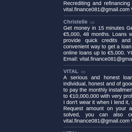
Recrediting and refinancing
vital.finance081@gmail.co
Christelle
Get money in 15 minutes Ge
€5,000, 48 months. Loans wi
provide quick credits and
convenient way to get a loan 
online loans up to €5,00
Email: vital.finance081@gm
VITAL
A serious and honest loa
individual, honest and of goo
to pay the monthly installme
to €10,000,000 with very prof
I don't wear it when I lend it,
Request amount on your ac
solved, you can also co
vital.finance081@gmail.co