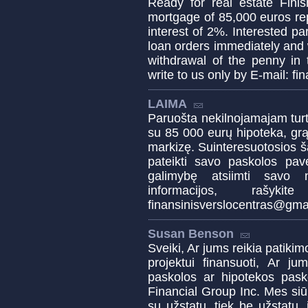
Ready for real estate Finis
mortgage of 85,000 euros re
interest of 2%. Interested pa
loan orders immediately and
withdrawal of the penny in 
write to us only by E-mail: 
LAIMA
Paruošta nekilnojamajam turtu
su 85 000 eurų hipoteka, gr
markizę. Suinteresuotosios š
pateikti savo paskolos pav
galimybę atsiimti savo 
informacijos, raš
finansinisverslocentras@gma
Susan Benson
Sveiki, Ar jums reikia patik
projektui finansuoti, Ar ju
paskolos ar hipotekos pask
Financial Group Inc. Mes siū
su užstatu, tiek be užstatu, 