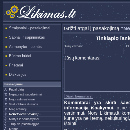
Grįžti atgal į pasakojimą
"Ne
Straipsniai - pasakojimai
Sapnai ir sapnininkas
Tinklapio lan
Asmenybė - Lemtis
Jūsų vardas:
El.
Būrimo būdai
Jūsų komentaras:
Prietarai
Diskusijos
Pasakojimai
Pagal datą
Nepaprasti sugebėjimai
Neįprasti reiškiniai
Komentarai yra skirti sav
Vaiduokliai ir dvasios
informaciją išsakymui
, o ne s
Mirę artimieji
vertinimui. Nors Likimas.lt ko
Nebekviesiu dvasių...
kurie yra ne į temą, nekultūringi
Mintys ir pamąstymai
ištrinti.
Truputis psichologijos
Įvairūs