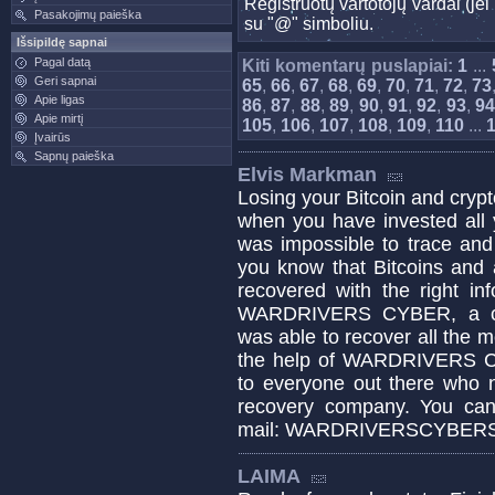
Registruotų vartotojų vardai (j
Pasakojimų paieška
su "@" simboliu.
Išsipildę sapnai
Pagal datą
Kiti komentarų puslapiai:
1
...
Geri sapnai
65
,
66
,
67
,
68
,
69
,
70
,
71
,
72
,
73
Apie ligas
86
,
87
,
88
,
89
,
90
,
91
,
92
,
93
,
9
Apie mirtį
105
,
106
,
107
,
108
,
109
,
110
...
Įvairūs
Sapnų paieška
Elvis Markman
Losing your Bitcoin and cryp
when you have invested all 
was impossible to trace and 
you know that Bitcoins and 
recovered with the right in
WARDRIVERS CYBER, a cry
was able to recover all the mo
the help of WARDRIVERS C
to everyone out there who n
recovery company. You c
mail: WARDRIVERSCYBER
LAIMA