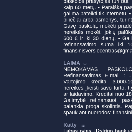
paskolos prašytojas turi būti
kaip 60 metų. • Paraišką pa
galima pateikti tik internetu.
piliečiai arba asmenys, turint
Gavę paskolą, mokėti pradė
nereikės mokėti jokių palū
600 € ir iki 30 dienų. • Ga
refinansavimo suma iki
finansinisverslocentras@gma
LAIMA
NEMOKAMAS PASKOL
Refinansavimas E-mail : ...
Vartojimo kreditai 3.000-
nereikės įkeisti savo turto, t
ar laidavimo. Kreditai nuo 
Galimybė refinansuoti pas
palankia proga skolintis. Pa
spauk ant nuorodos: finansi
Katty
Labas rytas Užstrigo bankuo