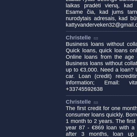
laikas pradėti vieną, kad 
Esame čia, kad jums tarn
nurodytais adresais, kad bū
kattyvanderveken32@gmail
Christelle
Business loans without colla
Quick loans, quick loans onli
Online loans from the age 
Business loans without collat
up to €3,000. Need a loan? 
car. Loan (credit) recred
information; Email: vit
+33745592638
Christelle
The first credit for one mont
consumer loans quickly. Bor
1 month to 2 years. The first 
year 87 - €869 loan with a 
after 3 months, loan up 