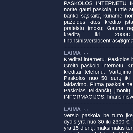
PASKOLOS INTERNETU IK
norite gauti paskolą, turtie at
banko sąskaitą kuriame no
pažeidęs kitos kredito įsta
praleistų įmokų; Gauna reg
kreditą iki 2000
finansinisverslocentras@gma
LAIMA
Kreditai internetu. Paskolos 
Greita paskola internetu. Kre
kreditai telefonu. Vartojimo 
Paskolos nuo 50 eurų iki
laidavimo. Pirma paskola ne
Paskolas teikiančių įmonių
INFORMACIJOS: finansinisv
LAIMA
Verslo paskola be turto įk
dydis yra nuo 30 iki 2300 €.
yra 15 dienų, maksimalus te