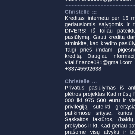
Christelle
Kreditas internetu per 15 m
geriausiomis sąlygomis i
DIVERS! Iš toliau pateiktų
pasiūlymą. Gauti kreditą da
atminkite, kad kredito pasiūl
Taigi prieš imdami pigesnę
kreditą. Daugiau informaci
vital.finance081@gmai
+33745592638
Christelle
Privatus pasiūlymas iš a
plėtros projektas Kad mūsų 
000 iki 975 500 eurų ir vi
privilegiją suteikti greit
patikimose srityse, kurios 
Sąskaitos faktūros, (baldų 
prekybos ir kt. Kad geriau pa
prašome visų atvykti ir būs