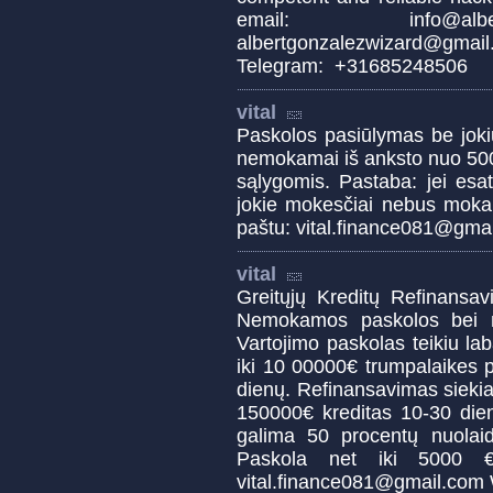
email: info@alber
albertgonzalezwizard@gm
Telegram: +31685248506
vital
Paskolos pasiūlymas be joki
nemokamai iš anksto nuo 500
sąlygomis. Pastaba: jei esa
jokie mokesčiai nebus mokam
paštu: vital.finance081@gm
vital
Greitųjų Kreditų Refinansav
Nemokamos paskolos bei n
Vartojimo paskolas teikiu l
iki 10 00000€ trumpalaikes p
dienų. Refinansavimas sieki
150000€ kreditas 10-30 d
galima 50 procentų nuolaid
Paskola net iki 5000 €
vital.finance081@gmail.co