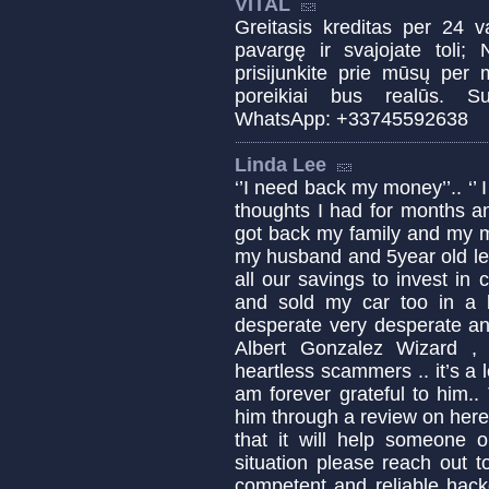
VITAL
Greitasis kreditas per 24 
pavargę ir svajojate toli; 
prisijunkite prie mūsų per 
poreikiai bus realūs. Sus
WhatsApp: +33745592638
Linda Lee
‘’I need back my money’’.. ‘’ 
thoughts I had for months a
got back my family and my m
my husband and 5year old lef
all our savings to invest in
and sold my car too in a 
desperate very desperate and
Albert Gonzalez Wizard ,
heartless scammers .. it’s a 
am forever grateful to him.
him through a review on here
that it will help someone o
situation please reach out 
competent and reliable hacke