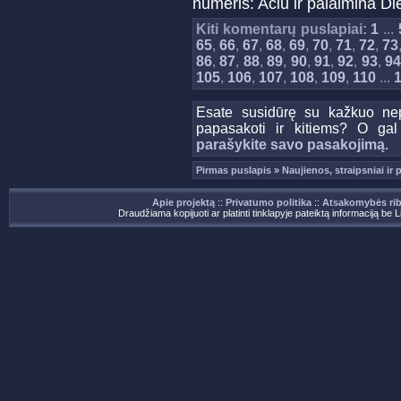
numeris: Ačiū ir palaimina Di
Kiti komentarų puslapiai:
1
...
65
,
66
,
67
,
68
,
69
,
70
,
71
,
72
,
73
86
,
87
,
88
,
89
,
90
,
91
,
92
,
93
,
9
105
,
106
,
107
,
108
,
109
,
110
...
Esate susidūrę su kažkuo nep
papasakoti ir kitiems? O gal
parašykite savo pasakojimą
.
Pirmas puslapis
»
Naujienos, straipsniai ir
Apie projektą
::
Privatumo politika
::
Atsakomybės ri
Draudžiama kopijuoti ar platinti tinklapyje pateiktą informaciją be 