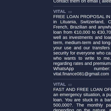
Contact them on email ( ail
VITAL
FREE LOAN PROPOSAL IN AD
in Lituania, Switzerland, 
French, Brazilian and anywh
loan from €10,000 to €30,70
well as investments and loa
term, medium-term and long-
your use and our transfers
security for everyone who c
who wants to write to me. 
regarding rates and premiums
WhatsApp numbe
vital.finance081@gmail.com
VITAL
FAST AND FREE LOAN OFFE
an emergency situation, a p
loan. You are stuck in a ba
500,000?. The monthly pa
depending on the nature, 