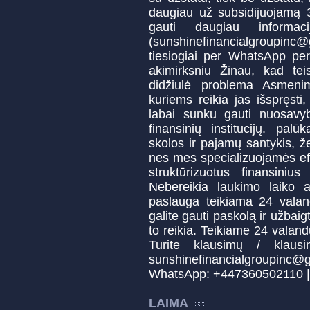
daugiau už subsidijuojamą
gauti daugiau informac
(sunshinefinancialgroupinc@
tiesiogiai per WhatsApp pe
akimirksniu Žinau, kad te
didžiulė problema Asmenim
kuriems reikia jas išspręsti
labai sunku gauti nuosavyb
finansinių institucijų. pa
skolos ir pajamų santykis, že
nes mes specializuojamės efe
struktūrizuotus finansin
Nebereikia laukimo laiko
paslauga teikiama 24 valan
galite gauti paskolą ir užbaig
to reikia. Teikiame 24 valan
Turite klausimų / klaus
sunshinefinancialgroupi
WhatsApp: +447360502110 | 
LAIMA