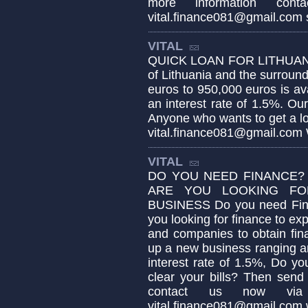
more information con
vital.finance081@gmail.com s
VITAL
QUICK LOAN FOR LITHUANI
of Lithuania and the surroun
euros to 950,000 euros is av
an interest rate of 1.5%. Our
Anyone who wants to get a lo
vital.finance081@gmail.co
VITAL
DO YOU NEED FINANCE?
ARE YOU LOOKING FO
BUSINESS Do you need Finan
you looking for finance to e
and companies to obtain fin
up a new business ranging a
interest rate of 1.5%, Do yo
clear your bills? Then send
contact us now via
vital.finance081@gmail.com