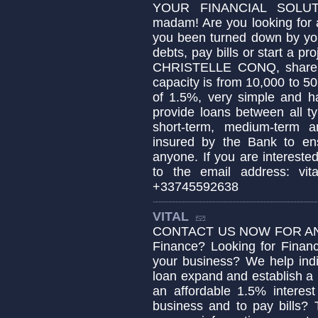
YOUR FINANCIAL SOLUT
madam! Are you looking for 
you been turned down by you
debts, pay bills or start a pr
CHRISTELLE CONQ, sharehol
capacity is from 10,000 to 50
of 1.5%, very simple and ha
provide loans between all ty
short-term, medium-term 
insured by the Bank to ens
anyone. If you are intereste
to the email address: vit
+33745592638
VITAL
CONTACT US NOW FOR AN
Finance? Looking for Finan
your business? We help ind
loan expand and establish a 
an affordable 1.5% interest
business and to pay bills?