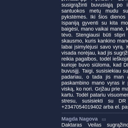
susigrąžinti buvusiąją po 
santuokos metų mudu su 
pykstėmės. Iki šios dienos 
Ispaniją gyventi su kita m
baigėsi, mano vaikai manė,
tėvo. Stengiausi būti stipri
skausmo, kuris kankino mano 
labai įsimylėjusi savo vyrą. 
visada norėjau, kad jis sugr
reikia pagalbos, todėl ieškoj
kurioje buvo siūloma, kad DR
buvusįjį. Taigi, susisiekiau s
padariau, o tada jis man 
paskambino mano vyras ir pa
viską, ko nori. Grįžau prie m
kartu. Todėl patariu visuomen
stresu, susisiekti su D
+2347054019402 arba el. pa
Magda Nagova
Daktaras Veilas sugrąži