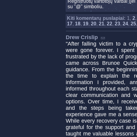
Registruotų vartotojų vardai (j
su "@" simboliu.
Kiti komentarų puslapiai:
1,
2
17
,
18
,
19
,
20
,
21
,
22
,
23
,
24
,
25
Drew Crislip
"After falling victim to a 
were gone forever. I spent 
frustrated by the lack of pro
came across Brunoe Quick
guidance. From the beginnin
the time to explain the 
information I provided, 
informed throughout each st
clear communication and w
options. Over time, I recei
and the steps being take
experience gave me a sense 
While every recovery case is
grateful for the support and 
taught me valuable lessons a