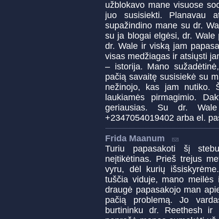
užblokavo mane visuose soci
juo susisiekti. Planavau 
supažindino mane su dr. Wal
su ja blogai elgėsi, dr. Wale 
dr. Wale ir viską jam papas
visas medžiagas ir atsiųsti j
– istorija. Mano sužadėtinė
pačią savaitę susisiekė su m
nežinojo, kas jam nutiko. 
laukiamės pirmagimio. Dak
geriausias. Su dr. Wale 
+2347054019402 arba el. pa
Frida Maanum
Turiu papasakoti šį stebuk
neįtikėtinas. Prieš trejus 
vyru, dėl kurių išsiskyrėme
tuščia viduje, mano meilės i
draugė papasakojo man apie b
pačią problemą. Jo varda
burtininku dr. Reethesh i