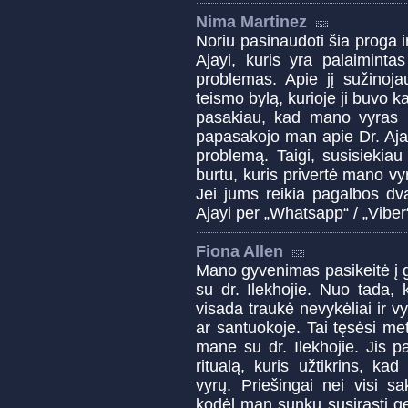
Nima Martinez
Noriu pasinaudoti šia proga 
Ajayi, kuris yra palaiminta
problemas. Apie jį sužinoja
teismo bylą, kurioje ji buvo ka
pasakiau, kad mano vyras 
papasakojo man apie Dr. Ajayi,
problemą. Taigi, susisiekiau
burtu, kuris privertė mano vy
Jei jums reikia pagalbos dva
Ajayi per „Whatsapp“ / „Vib
Fiona Allen
Mano gyvenimas pasikeitė į g
su dr. Ilekhojie. Nuo tada,
visada traukė nevykėliai ir vy
ar santuokoje. Tai tęsėsi m
mane su dr. Ilekhojie. Jis 
ritualą, kuris užtikrins, ka
vyrų. Priešingai nei visi s
kodėl man sunku susirasti ge