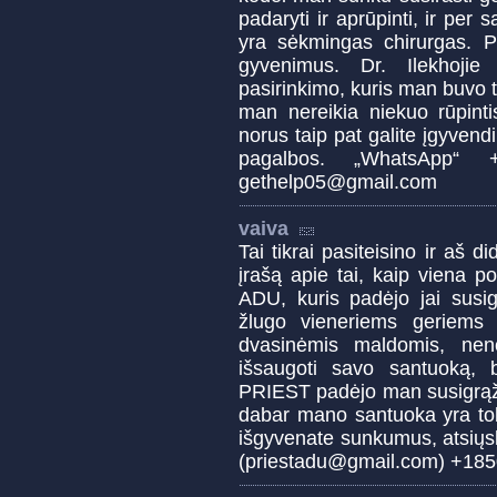
padaryti ir aprūpinti, ir per 
yra sėkmingas chirurgas. P
gyvenimus. Dr. Ilekhoji
pasirinkimo, kuris man buvo t
man nereikia niekuo rūpinti
norus taip pat galite įgyvendi
pagalbos. „WhatsApp“ 
gethelp05@gmail.com
vaiva
Tai tikrai pasiteisino ir aš d
įrašą apie tai, kaip viena 
ADU, kuris padėjo jai susig
žlugo vieneriems geriems
dvasinėmis maldomis, neno
išsaugoti savo santuoką,
PRIEST padėjo man susigrąžin
dabar mano santuoka yra tob
išgyvenate sunkumus, atsiųsk
(priestadu@gmail.com) +18