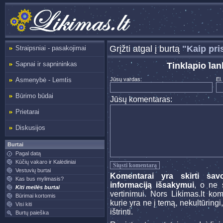
Grįžti atgal į burtą
"Kaip pris
Straipsniai - pasakojimai
Sapnai ir sapnininkas
Tinklapio lan
Asmenybė - Lemtis
Jūsų vardas:
El.
Būrimo būdai
Jūsų komentaras:
Prietarai
Diskusijos
Burtai
Pagal datą
Kūčių vakaro ir Kalėdiniai
Vestuvių burtai
Komentarai yra skirti sav
Kas bus mylimasis?
informaciją išsakymui
, o ne s
Kiti meilės burtai
vertinimui. Nors Likimas.lt ko
Būrimai kortomis
kurie yra ne į temą, nekultūringi
Visi kiti
ištrinti.
Burtų paieška