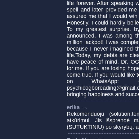
life forever. After speakin
spell and later provided me
assured me that I would win 
Honestly, I could hardly belie
To my greatest surprise, 
announced, I was among the
million jackpot! I was compl
because I never imagined t
life.Today, my debts are cle
have peace of mind. Dr. OG
for me. If you are losing hope
come true. If you would like
on WhatsApp: +2
psychicogboreading@gmail.
bringing happiness and succes
erika
Rekomenduoju (solution.t
atkūrimui. Jis išsprendė
(SUTUKTINIU) po skyrybų, ač