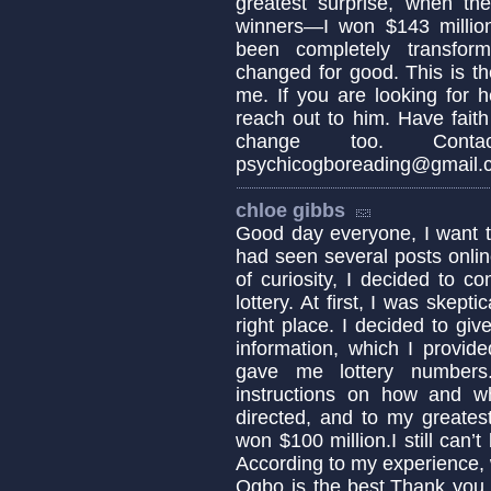
greatest surprise, when t
winners—I won $143 millio
been completely transfor
changed for good. This is t
me. If you are looking for 
reach out to him. Have fait
change too. Cont
psychicogboreading@gmail
chloe gibbs
Good day everyone, I want t
had seen several posts onli
of curiosity, I decided to 
lottery. At first, I was skept
right place. I decided to gi
information, which I provid
gave me lottery numbers
instructions on how and wh
directed, and to my greates
won $100 million.I still can’t
According to my experience, w
Ogbo is the best.Thank you 