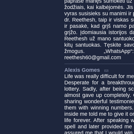
paprašė manęs sumokėti už d
žodžiais, kai kalbėjomės. J
vyras susisieks su manimi ir
dr. Reethesh, taip ir viska
ir pasakė, kad grįš namo pa
grįžo. Įdomiausia istorijos 
Reethesh už mano santuokos 
kitų santuokas. Tęskite sav
žmogus. „WhatsAp
reethesh60@gmail.com
Alexis Gomes
Life was really difficult for 
Desperate for a breakthrou
lottery. Sadly, after being
almost gave up completely. 
sharing wonderful testimon
them with winning numbers. 
inside me told me to give it 
life forever. After speakin
spell and later provided me
assured me that I would win 