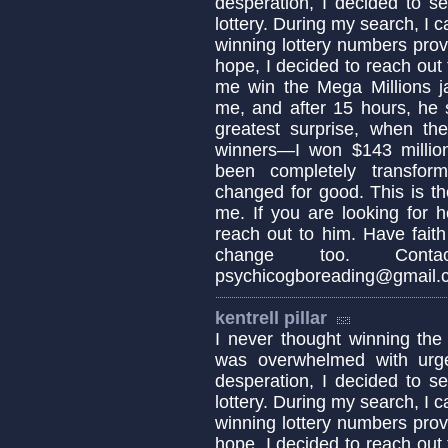
desperation, I decided to s
lottery. During my search, I 
winning lottery numbers pro
hope, I decided to reach out
me win the Mega Millions ja
me, and after 15 hours, he
greatest surprise, when t
winners—I won $143 millio
been completely transfor
changed for good. This is t
me. If you are looking for 
reach out to him. Have fait
change too. Cont
psychicogboreading@gmail
kentrell pillar
I never thought winning the 
was overwhelmed with urge
desperation, I decided to s
lottery. During my search, I 
winning lottery numbers pro
hope, I decided to reach out