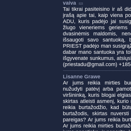
vaiva
Tai tikrai pasiteisino ir aš d
įrašą apie tai, kaip viena 
ADU, kuris padėjo jai susig
žlugo vieneriems geriems
dvasinėmis maldomis, neno
išsaugoti savo santuoką,
PRIEST padėjo man susigrąžin
dabar mano santuoka yra tob
išgyvenate sunkumus, atsiųsk
(priestadu@gmail.com) +18
Lisanne Grawe
Ar jums reikia mirties bur
nužudyti patėvį arba pamotę
viršininką, kuris blogai elgia
skirtas atleisti asmenį, kurio
reikia burtažodžio, kad būt
burtažodis, skirtas nuverst
pareigas? Ar jums reikia bu
Ar jums reikia mirties burt