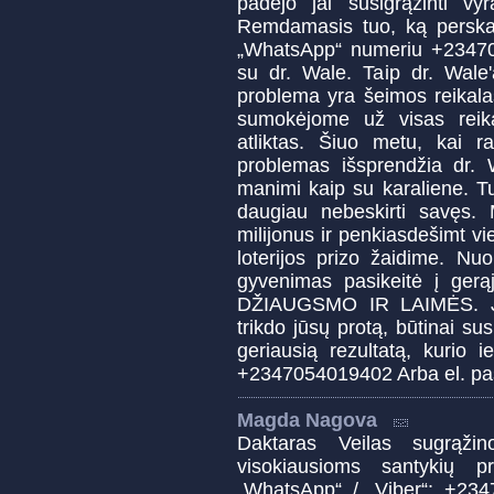
padėjo jai susigrąžinti vy
Remdamasis tuo, ką perskaič
„WhatsApp“ numeriu +23470
su dr. Wale. Taip dr. Wale'
problema yra šeimos reikala
sumokėjome už visas reik
atliktas. Šiuo metu, kai r
problemas išsprendžia dr. 
manimi kaip su karaliene. 
daugiau nebeskirti savęs. 
milijonus ir penkiasdešimt vi
loterijos prizo žaidime. Nu
gyvenimas pasikeitė į ge
DŽIAUGSMO IR LAIMĖS. Jei
trikdo jūsų protą, būtinai sus
geriausią rezultatą, kurio 
+2347054019402 Arba el. pa
Magda Nagova
Daktaras Veilas sugrąži
visokiausioms santykių p
„WhatsApp“ / „Viber“: +23