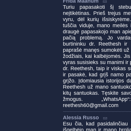
Frida Maanum
Turiu papasakoti šį stebuk
neįtikėtinas. Prieš trejus 
vyru, dėl kurių išsiskyrėme
tuščia viduje, mano meilės i
draugė papasakojo man apie b
pačią problemą. Jo varda
burtininku dr. Reethesh i
paprašė manęs sumokėti už d
žodžiais, kai kalbėjomės. J
vyras susisieks su manimi ir
dr. Reethesh, taip ir viska
ir pasakė, kad grįš namo pa
grįžo. Įdomiausia istorijos 
Reethesh už mano santuokos 
kitų santuokas. Tęskite sav
žmogus. „WhatsAp
reethesh60@gmail.com
Alessia Russo
Esu čia, kad pasidalinčiau 
išgelbėjo man ir mano broli