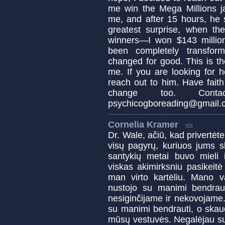
me win the Mega Millions ja
me, and after 15 hours, he
greatest surprise, when t
winners—I won $143 millio
been completely transfor
changed for good. This is t
me. If you are looking for 
reach out to him. Have fait
change too. Cont
psychicogboreading@gmail
Cornelia Kramer
Dr. Wale, ačiū, kad privertėte 
visų pagyrų, kuriuos jums sk
santykių metai buvo mieli i
viskas akimirksniu pasikeit
man virto kartėliu. Mano v
nustojo su manimi bendraut
nesiginčijame ir nekovojame. 
su manimi bendrauti, o skau
mūsų vestuvės. Negalėjau su ju