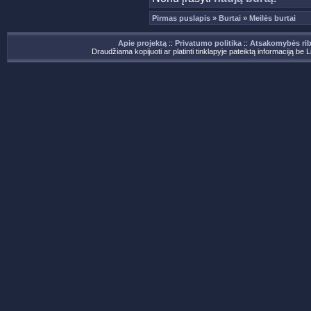
Pirmas puslapis
»
Burtai
»
Meilės burtai
Apie projektą
::
Privatumo politika
::
Atsakomybės ri
Draudžiama kopijuoti ar platinti tinklapyje pateiktą informaciją be 