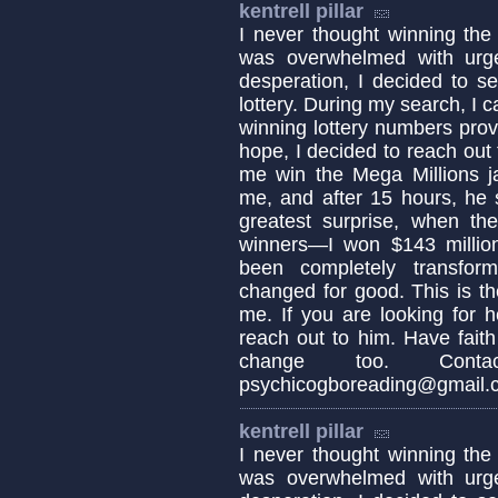
kentrell pillar
I never thought winning the 
was overwhelmed with urge
desperation, I decided to s
lottery. During my search, I 
winning lottery numbers pro
hope, I decided to reach out
me win the Mega Millions ja
me, and after 15 hours, he
greatest surprise, when t
winners—I won $143 millio
been completely transfor
changed for good. This is t
me. If you are looking for 
reach out to him. Have fait
change too. Cont
psychicogboreading@gmail
kentrell pillar
I never thought winning the 
was overwhelmed with urge