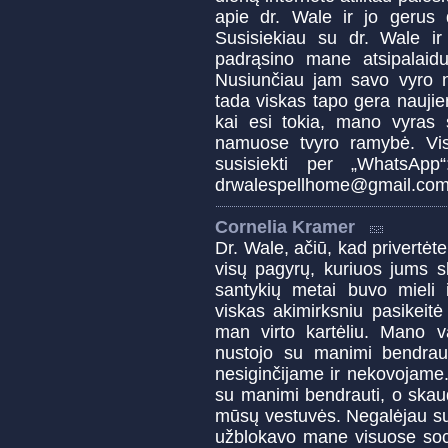
apie dr. Wale ir jo gerus
Susisiekiau su dr. Wale 
padrąsino mane atsipalaidu
Nusiunčiau jam savo vyro 
tada viskas tapo gera naujie
kai esi tokia, mano vyras
namuose tvyro ramybė. Vis
susisiekti per „WhatsAp
drwalespellhome@gmail.co
Cornelia Kramer
Dr. Wale, ačiū, kad privertėte 
visų pagyrų, kuriuos jums sk
santykių metai buvo mieli i
viskas akimirksniu pasikeit
man virto kartėliu. Mano v
nustojo su manimi bendraut
nesiginčijame ir nekovojame. 
su manimi bendrauti, o skau
mūsų vestuvės. Negalėjau su ju
užblokavo mane visuose soci