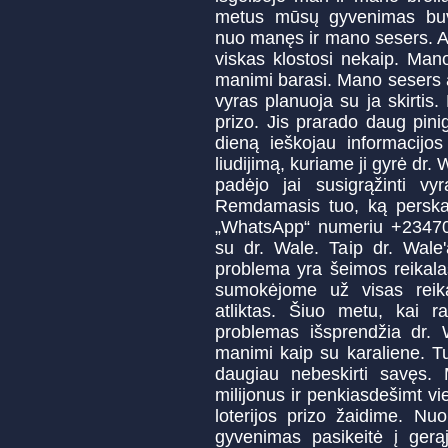
metus mūsų gyvenimas buvo
nuo manęs ir mano sesers. A
viskas klostosi nekaip. Man
manimi barasi. Mano sesers at
vyras planuoja su ja skirtis.
prizo. Jis prarado daug pini
dieną ieškojau informacijos
liudijimą, kuriame ji gyrė dr. 
padėjo jai susigrąžinti vy
Remdamasis tuo, ką perskaič
„WhatsApp“ numeriu +23470
su dr. Wale. Taip dr. Wale'
problema yra šeimos reikala
sumokėjome už visas reik
atliktas. Šiuo metu, kai r
problemas išsprendžia dr. 
manimi kaip su karaliene. 
daugiau nebeskirti savęs. 
milijonus ir penkiasdešimt vi
loterijos prizo žaidime. Nu
gyvenimas pasikeitė į ge