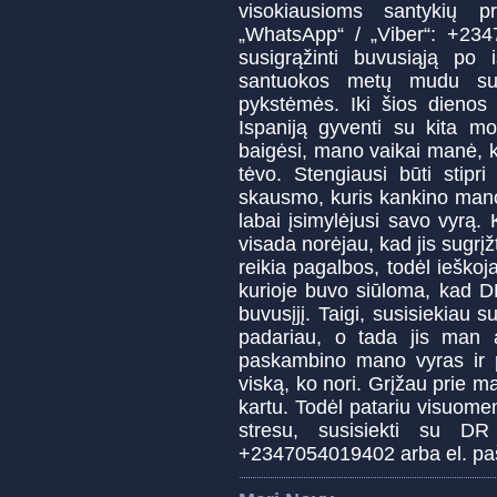
visokiausioms santykių p
„WhatsApp“ / „Viber“: +23
susigrąžinti buvusiąją po 
santuokos metų mudu su 
pykstėmės. Iki šios dienos 
Ispaniją gyventi su kita m
baigėsi, mano vaikai manė,
tėvo. Stengiausi būti stipri
skausmo, kuris kankino mano 
labai įsimylėjusi savo vyrą. 
visada norėjau, kad jis sugr
reikia pagalbos, todėl ieškoj
kurioje buvo siūloma, kad DR
buvusįjį. Taigi, susisiekiau s
padariau, o tada jis man 
paskambino mano vyras ir pa
viską, ko nori. Grįžau prie m
kartu. Todėl patariu visuomen
stresu, susisiekti su D
+2347054019402 arba el. pa