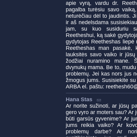
apie vyrą, vardu dr. Reet
pagalba turėsiu savo vaiką
neturėčiau dėl to jaudintis.
ir aš nedelsdama susisiekia
jam, su kuo susiduriu sa
Reetheshui, ką sakė gydytoja
gydytojas Reetheshas liepė 
Reetheshas man pasakė, k
lauksitės savo vaiko ir jūs
žodžiai nuramino mane. Ši
dvynukų mama. Be to, mudu s
problemų. Jei kas nors jus 
žmogus jums. Susisiekite s
ARBA el. paštu: reethesh60
Hana Stas
Ar norite sužinoti, ar jūsų p
gero vyro ar moters sau? Ar j
būti garsūs gyvenime? Ar jum
jums reikia vaiko? Ar kovo
problemų darbe? Ar nori