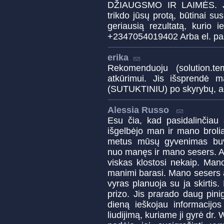
DŽIAUGSMO IR LAIMĖS. Jei
trikdo jūsų protą, būtinai sus
geriausią rezultatą, kurio 
+2347054019402 Arba el. pa
erika
Rekomenduoju (solution.t
atkūrimui. Jis išsprendė
(SUTUKTINIU) po skyrybų, ač
Alessia Russo
Esu čia, kad pasidalinčiau 
išgelbėjo man ir mano broli
metus mūsų gyvenimas buvo
nuo manęs ir mano sesers. A
viskas klostosi nekaip. Man
manimi barasi. Mano sesers at
vyras planuoja su ja skirtis.
prizo. Jis prarado daug pini
dieną ieškojau informacijos
liudijimą, kuriame ji gyrė dr. 