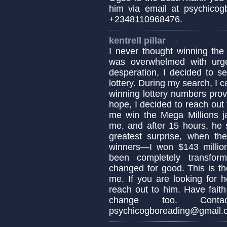
him via email at psychico
+2348110968476.
kentrell pillar
I never thought winning the 
was overwhelmed with urge
desperation, I decided to s
lottery. During my search, I 
winning lottery numbers pro
hope, I decided to reach out
me win the Mega Millions ja
me, and after 15 hours, he
greatest surprise, when t
winners—I won $143 millio
been completely transfor
changed for good. This is t
me. If you are looking for 
reach out to him. Have fait
change too. Cont
psychicogboreading@gmail