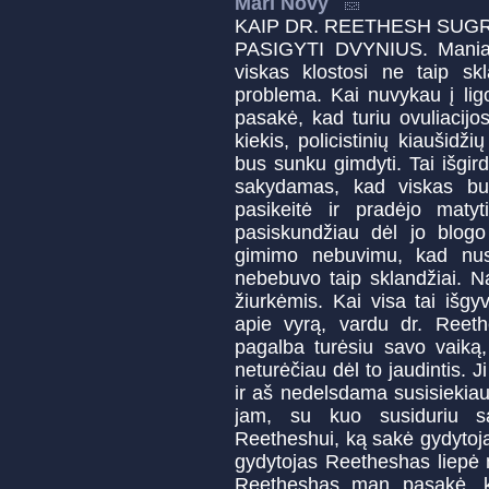
Mari Novy
KAIP DR. REETHESH SUG
PASIGYTI DVYNIUS. Maniau
viskas klostosi ne taip s
problema. Kai nuvykau į ligo
pasakė, kad turiu ovuliacij
kiekis, policistinių kiaušid
bus sunku gimdyti. Tai išgi
sakydamas, kad viskas bu
pasikeitė ir pradėjo mat
pasiskundžiau dėl jo blogo
gimimo nebuvimu, kad nu
nebebuvo taip sklandžiai. 
žiurkėmis. Kai visa tai iš
apie vyrą, vardu dr. Reet
pagalba turėsiu savo vaiką
neturėčiau dėl to jaudintis.
ir aš nedelsdama susisiekia
jam, su kuo susiduriu sa
Reetheshui, ką sakė gydytoja
gydytojas Reetheshas liepė 
Reetheshas man pasakė, k