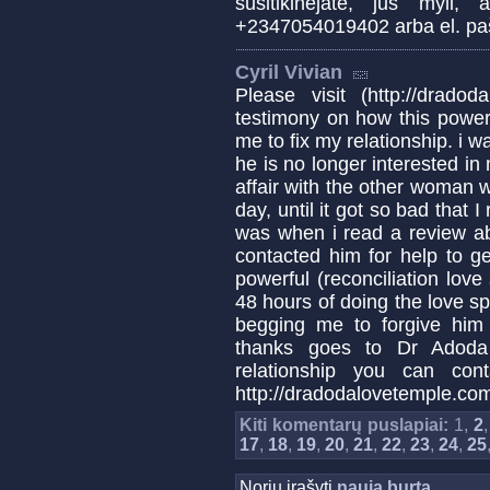
susitikinėjate, jus myli,
+2347054019402 arba el. pa
Cyril Vivian
Please visit (http://drad
testimony on how this power
me to fix my relationship. i
he is no longer interested 
affair with the other woman 
day, until it got so bad that I
was when i read a review ab
contacted him for help to g
powerful (reconciliation love
48 hours of doing the love 
begging me to forgive him
thanks goes to Dr Adod
relationship you can con
http://dradodalovetemple.com
Kiti komentarų puslapiai:
1,
2
17
,
18
,
19
,
20
,
21
,
22
,
23
,
24
,
25
Noriu įrašyti
naują burtą
.