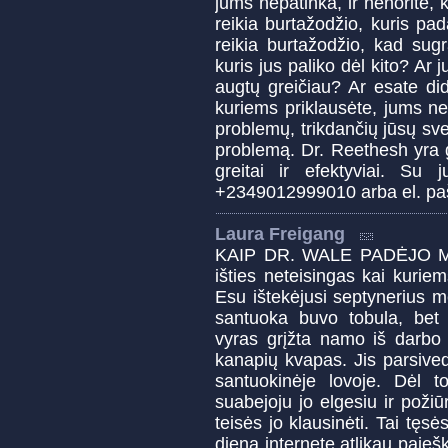
jums nepatinka, ir nenorite, 
reikia burtažodžio, kuris p
reikia burtažodžio, kad sug
kuris jus paliko dėl kito? Ar 
augtų greičiau? Ar esate di
kuriems priklausėte, jums ne
problemų, trikdančių jūsų sve
problemą. Dr. Reethesh yra g
greitai ir efektyviai. Su 
+2349012999010 arba el. p
Laura Freigang
KAIP DR. WALE PADĖJO 
išties neteisingas kai kuriem
Esu ištekėjusi septynerius 
santuoka buvo tobula, bet 
vyras grįžta namo iš darbo 
kanapių kvapas. Jis parsive
santuokinėje lovoje. Dėl 
suabejoju jo elgesiu ir poži
teisės jo klausinėti. Tai tęs
dieną internete atlikau paieš