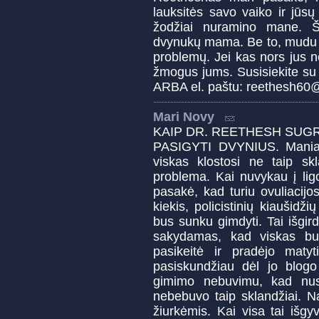
lauksitės savo vaiko ir jūs
žodžiai nuramino mane. Ši
dvynukų mama. Be to, mudu s
problemų. Jei kas nors jus 
žmogus jums. Susisiekite s
ARBA el. paštu: reethesh60
Mari Novy
KAIP DR. REETHESH SUG
PASIGYTI DVYNIUS. Maniau
viskas klostosi ne taip s
problema. Kai nuvykau į ligo
pasakė, kad turiu ovuliacij
kiekis, policistinių kiaušid
bus sunku gimdyti. Tai išgi
sakydamas, kad viskas bu
pasikeitė ir pradėjo mat
pasiskundžiau dėl jo blogo
gimimo nebuvimu, kad nu
nebebuvo taip sklandžiai. 
žiurkėmis. Kai visa tai iš