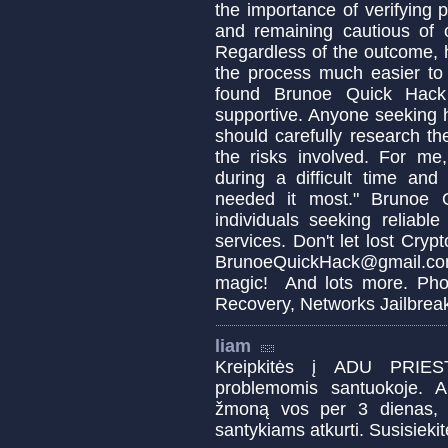
the importance of verifying p
and remaining cautious of 
Regardless of the outcome,
the process much easier to
found Brunoe Quick Hack 
supportive. Anyone seeking h
should carefully research t
the risks involved. For me
during a difficult time an
needed it most." Brunoe Q
individuals seeking reliabl
services. Don't let lost Cry
BrunoeQuickHack@gmail.com 
magic! And lots more. Pho
Recovery, Networks Jailbre
liam
Kreipkitės į ADU PRIEST
problemomis santuokoje. 
žmoną vos per 3 dienas, p
santykiams atkurti. Susisiek